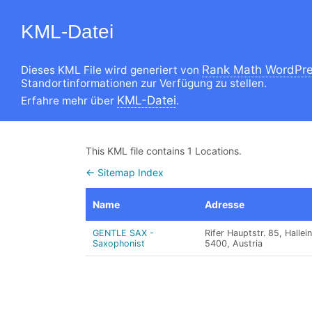
KML-Datei
Rank Math WordPre
Dieses KML File wird generiert von
Standortinformationen zur Verfügung zu stellen.
KML-Datei
Erfahre mehr über
.
This KML file contains 1 Locations.
← Sitemap Index
Name
Adresse
GENTLE SAX -
Rifer Hauptstr. 85, Hallei
Saxophonist
5400, Austria