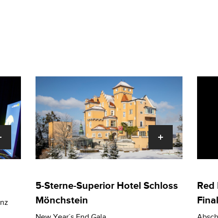
5-Sterne-Superior Hotel Schloss
Red 
Mönchstein
Fina
inz
New Year´s End Gala.
Absch